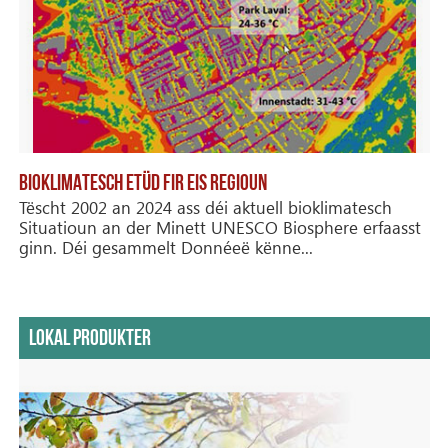
BIOKLIMATESCH ETÜD FIR EIS REGIOUN
Tëscht 2002 an 2024 ass déi aktuell bioklimatesch
Situatioun an der Minett UNESCO Biosphere erfaasst
ginn. Déi gesammelt Donnéeë kënne...
LOKAL PRODUKTER