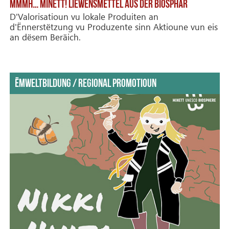
MMMH… MINETT! LIEWENSMËTTEL AUS DER BIOSPHÄR
D'Valorisatioun vu lokale Produiten an
d'Ënnerstëtzung vu Produzente sinn Aktioune vun eis
an dësem Beräich.
ËMWELTBILDUNG / REGIONAL PROMOTIOUN