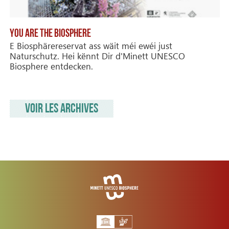
YOU ARE THE BIOSPHERE
E Biosphärereservat ass wäit méi ewéi just
Naturschutz. Hei kënnt Dir d'Minett UNESCO
Biosphere entdecken.
VOIR LES ARCHIVES