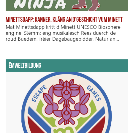
MINETTSDAPP: KANNER, KLÄNG AN D’GESCHICHT VUM MINETT
Mat Minettsdapp kritt d’Minett UNESCO Biosphere
eng nei Stëmm: eng musikalesch Rees duerch de
roud Buedem, fréier Dagebaugebidder, Natur an...
ËMWELTBILDUNG