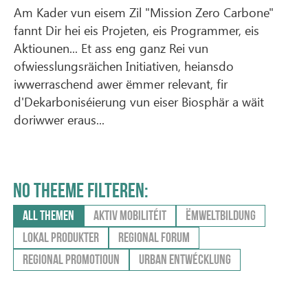
Am Kader vun eisem Zil "Mission Zero Carbone"
fannt Dir hei eis Projeten, eis Programmer, eis
Aktiounen... Et ass eng ganz Rei vun
ofwiesslungsräichen Initiativen, heiansdo
iwwerraschend awer ëmmer relevant, fir
d'Dekarboniséierung vun eiser Biosphär a wäit
doriwwer eraus...
NO THEEME FILTEREN:
ALL THEMEN
AKTIV MOBILITÉIT
ËMWELTBILDUNG
LOKAL PRODUKTER
REGIONAL FORUM
REGIONAL PROMOTIOUN
URBAN ENTWÉCKLUNG