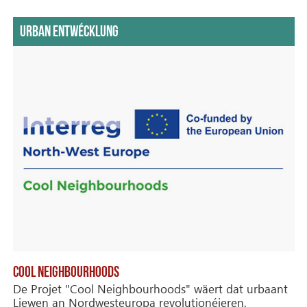
URBAN ENTWÉCKLUNG
COOL NEIGHBOURHOODS
De Projet "Cool Neighbourhoods" wäert dat urbaant
Liewen an Nordwesteuropa revolutionéieren.