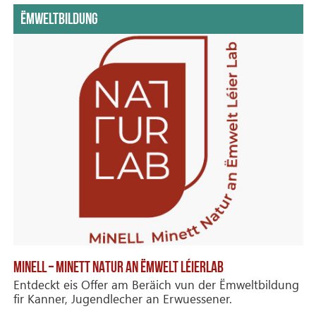
ËMWELTBILDUNG
MINELL – MINETT NATUR AN ËMWELT LÉIERLAB
Entdeckt eis Offer am Beräich vun der Ëmweltbildung
fir Kanner, Jugendlecher an Erwuessener.