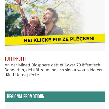
TUTTI FRUTTI
An der Minett Biosphere gëtt et iwwer 70 ëffentlech
Bongerten, déi fräi zougänglech sinn a wou jiddereen
däerf Uebst plécke...
REGIONAL PROMOTIOUN