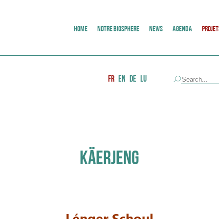
HOME
NOTRE BIOSPHERE
NEWS
AGENDA
PROJET
FR
EN
DE
LU
KÄERJENG
Lénger Schoul