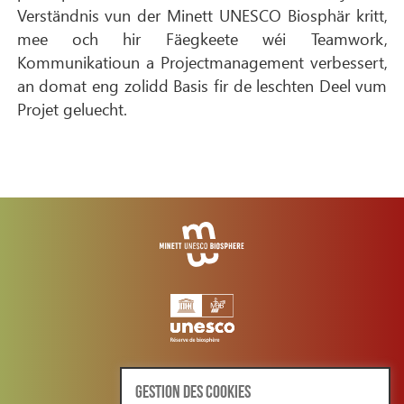
Verständnis vun der Minett UNESCO Biosphär kritt,
mee och hir Fäegkeete wéi Teamwork,
Kommunikatioun a Projectmanagement verbessert,
an domat eng zolidd Basis fir de leschten Deel vum
Projet geluecht.
GESTION DES COOKIES