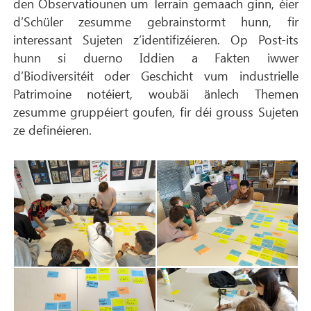
den Observatiounen um Terrain gemaach ginn, éier
d’Schüler zesumme gebrainstormt hunn, fir
interessant Sujeten z’identifizéieren. Op Post-its
hunn si duerno Iddien a Fakten iwwer
d’Biodiversitéit oder Geschicht vum industrielle
Patrimoine notéiert, woubäi änlech Themen
zesumme gruppéiert goufen, fir déi grouss Sujeten
ze definéieren.