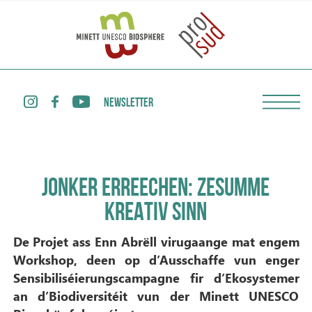
NEWSLETTER
JONKER ERREECHEN: ZESUMME
KREATIV SINN
De Projet ass Enn Abrëll virugaange mat engem
Workshop, deen op d’Ausschaffe vun enger
Sensibiliséierungscampagne fir d’Ekosystemer
an d’Biodiversitéit vun der Minett UNESCO