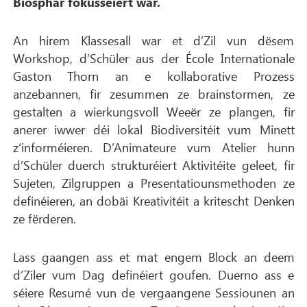
Biosphär fokusséiert war.
An hirem Klassesall war et d’Zil vun dësem
Workshop, d’Schüler aus der École Internationale
Gaston Thorn an e kollaborative Prozess
anzebannen, fir zesummen ze brainstormen, ze
gestalten a wierkungsvoll Weeër ze plangen, fir
anerer iwwer déi lokal Biodiversitéit vum Minett
z‘informéieren. D’Animateure vum Atelier hunn
d’Schüler duerch strukturéiert Aktivitéite geleet, fir
Sujeten, Zilgruppen a Presentatiounsmethoden ze
definéieren, an dobäi Kreativitéit a kritescht Denken
ze fërderen.
Lass gaangen ass et mat engem Block an deem
d’Ziler vum Dag definéiert goufen. Duerno ass e
séiere Resumé vun de vergaangene Sessiounen an