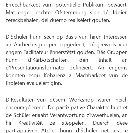
Erreechbarkeet vum potentielle Publikum bewäert.
Mat enger leschter Ofstëmmung sinn déi Iddien
zeréckbehalen, déi duerno realiséiert goufen.
D’Schüler hunn sech op Basis vun hiren Interessen
an Aarbechtsgruppen opgedeelt, déi jeeweils vun
engem Facilitateur ënnerstëtzt goufen. Dës Gruppen
hunn d‘Kärbotschaften, den Inhalt an
d‘Presentatiounsformater definéiert. An engems
konnten esou Kohärenz a Machbarkeet vun de
Projeten evaluéiert ginn.
D’Resultater vun dësem Workshop waren héich
encouragéierend. De partizipative Charakter huet et
de Schüler erlaabt Verantwortung z’iwwerhuelen, an
hir Kreativitéit ze stëppelen. Duerch dëse
partizipativen Atelier hunn d’Schüler net just e