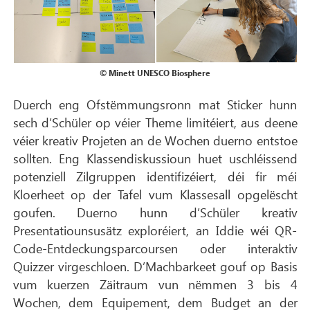
© Minett UNESCO Biosphere
Duerch eng Ofstëmmungsronn mat Sticker hunn
sech d’Schüler op véier Theme limitéiert, aus deene
véier kreativ Projeten an de Wochen duerno entstoe
sollten. Eng Klassendiskussioun huet uschléissend
potenziell Zilgruppen identifizéiert, déi fir méi
Kloerheet op der Tafel vum Klassesall opgelëscht
goufen. Duerno hunn d’Schüler kreativ
Presentatiounsusätz exploréiert, an Iddie wéi QR-
Code-Entdeckungsparcoursen oder interaktiv
Quizzer virgeschloen. D’Machbarkeet gouf op Basis
vum kuerzen Zäitraum vun nëmmen 3 bis 4
Wochen, dem Equipement, dem Budget an der