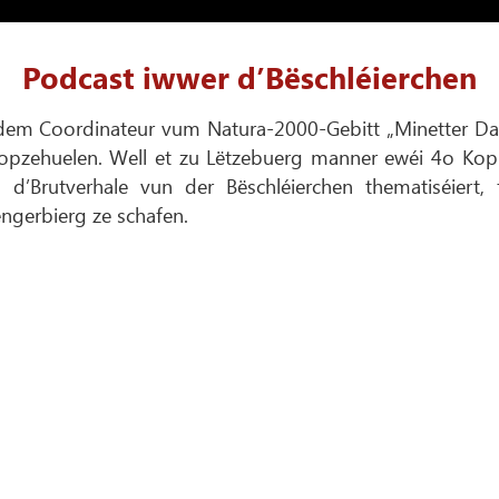
Podcast iwwer d’Bëschléierchen
dem Coordinateur vum Natura-2000-Gebitt „Minetter D
n opzehuelen. Well et zu Lëtzebuerg manner ewéi 4o Kop
’Brutverhale vun der Bëschléierchen thematiséiert, f
ngerbierg ze schafen.