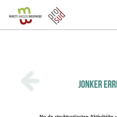
JONKER ERR
No de strukturéierten Aktivitéite