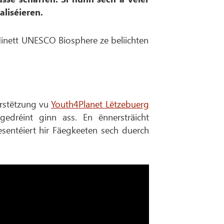
liséieren.
inett UNESCO Biosphere ze beliichten
rstëtzung vu
Youth4Planet Lëtzebuerg
edréint ginn ass. En ënnersträicht
esentéiert hir Fäegkeeten sech duerch