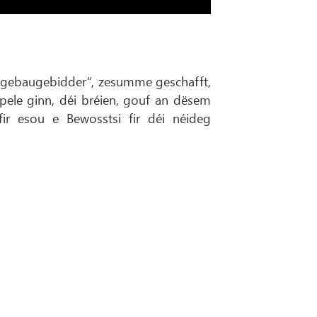
agebaugebidder“, zesumme geschafft,
pele ginn, déi bréien, gouf an dësem
ir esou e Bewosstsi fir déi néideg