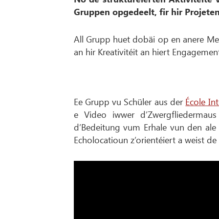
Gruppen opgedeelt, fir hir Projete
All Grupp huet dobäi op en anere Me
an hir Kreativitéit an hiert Engagemen
Ee Grupp vu Schüler aus der
École In
e Video iwwer d’Zwergfliedermaus 
d’Bedeitung vum Erhale vun den ale M
Echolocatioun z’orientéiert a weist d