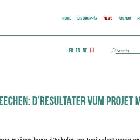
HOME
EIS BIOSPHÄR
NEWS
AGENDA
P
FR
EN
DE
LU
EECHEN: D’RESULTATER VUM PROJET M
 vum Fréijoer hunn d’Schüler am Juni selbstänneg mu