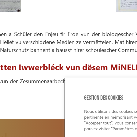
nen a Schüler den Enjeu fir Froe vun der biologescher 
llef vu verschiddene Medien ze vermëttelen. Mat hiren
aturschutz bannent a bausst hirer schoulescher Commu
tten Iwwerbléck vun dësem MiNELL
ller vun der Zesummenaarbecht tëscht der Minett UNESCO 
GESTION DES COOKIES
Nous utilisons des cookies su
pertinente en mémorisant vos
"Accepter tout", vous consen
pouvez visiter "Paramètres 