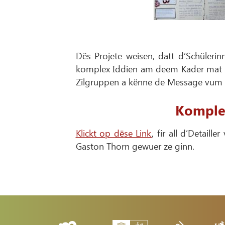
Dës Projete weisen, datt d’Schülerin
komplex Iddien am deem Kader mat Hë
Zilgruppen a kënne de Message vum N
Komple
Klickt op dëse Link
, fir all d’Detai
Gaston Thorn gewuer ze ginn.