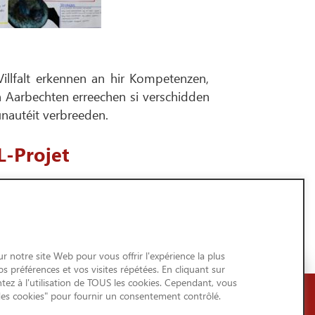
Villfalt erkennen an hir Kompetenzen,
 Aarbechten erreechen si verschidden
nautéit verbreeden.
-Projet
Biosphere an der Ecole Internationale
r notre site Web pour vous offrir l'expérience la plus
 préférences et vos visites répétées. En cliquant sur
tez à l'utilisation de TOUS les cookies. Cependant, vous
des cookies" pour fournir un consentement contrôlé.