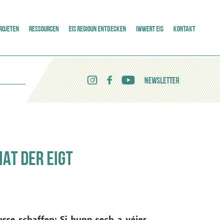
ROJETEN
RESSOURCEN
EIS REGIOUN ENTDECKEN
IWWERT EIS
KONTAKT
NEWSLETTER
AT DER EIGT
sse schaffen: Si hunn sech a véier