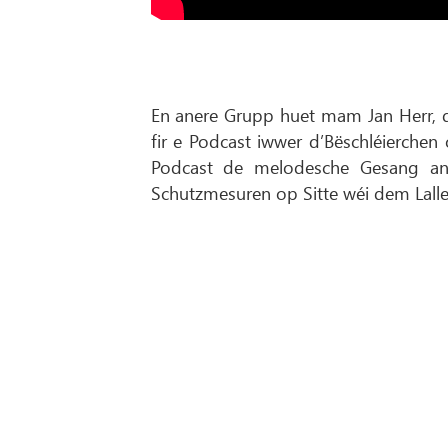
En anere Grupp huet mam Jan Herr, 
fir e Podcast iwwer d’Bëschléierche
Podcast de melodesche Gesang an d
Schutzmesuren op Sitte wéi dem Lalle