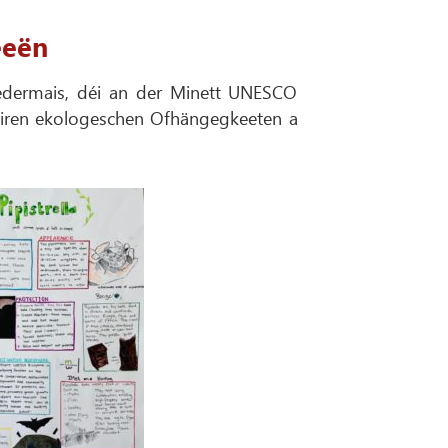
eeën
iedermais, déi an der Minett UNESCO
hiren ekologeschen Ofhängegkeeten a