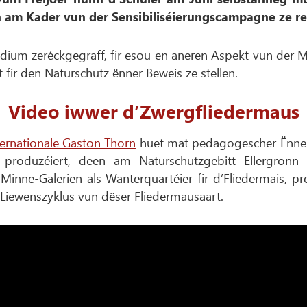
n am Kader vun der Sensibiliséierungscampagne ze rea
dium zeréckgegraff, fir esou en aneren Aspekt vun der M
t fir den Naturschutz ënner Beweis ze stellen.
Video iwwer d’Zwergfliedermaus
ternationale Gaston Thorn
huet mat pedagogescher Ënne
produzéiert, deen am Naturschutzgebitt Ellergronn g
inne-Galerien als Wanterquartéier fir d’Fliedermais, pr
e Liewenszyklus vun dëser Fliedermausaart.