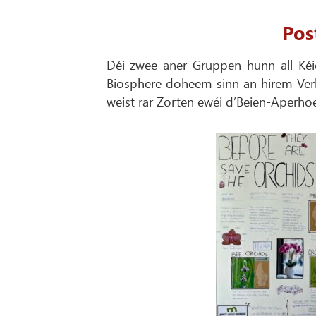
Pos
Déi zwee aner Gruppen hunn all Kéi
Biosphere doheem sinn an hirem Ver
weist rar Zorten ewéi d’Beien-Aperho