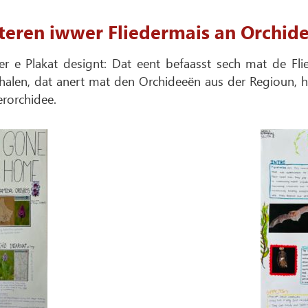
teren iwwer Fliedermais an Orchid
er e Plakat designt: Dat eent befaasst sech mat de Fl
halen, dat anert mat den Orchideeën aus der Regioun, 
erorchidee.