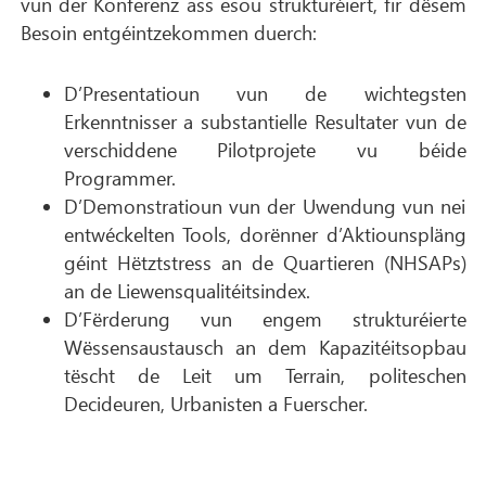
vun der Konferenz ass esou strukturéiert, fir dësem
Besoin entgéintzekommen duerch:
D’Presentatioun vun de wichtegsten
Erkenntnisser a substantielle Resultater vun de
verschiddene Pilotprojete vu béide
Programmer.
D’Demonstratioun vun der Uwendung vun nei
entwéckelten Tools, dorënner d’Aktiounspläng
géint Hëtztstress an de Quartieren (NHSAPs)
an de Liewensqualitéitsindex.
D’Fërderung vun engem strukturéierte
Wëssensaustausch an dem Kapazitéitsopbau
tëscht de Leit um Terrain, politeschen
Decideuren, Urbanisten a Fuerscher.