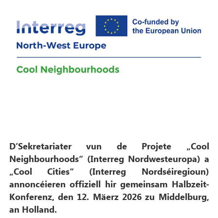
D’Sekretariater vun de Projete „Cool
Neighbourhoods“ (Interreg Nordwesteuropa) a
„Cool Cities“ (Interreg Nordséiregioun)
annoncéieren offiziell hir gemeinsam Halbzeit-
Konferenz, den 12. Mäerz 2026 zu Middelburg,
an Holland.