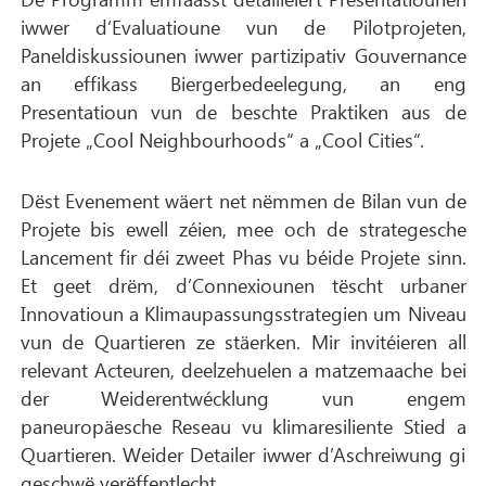
iwwer d’Evaluatioune vun de Pilotprojeten,
Paneldiskussiounen iwwer partizipativ Gouvernance
an effikass Biergerbedeelegung, an eng
Presentatioun vun de beschte Praktiken aus de
Projete „Cool Neighbourhoods“ a „Cool Cities“.
Dëst Evenement wäert net nëmmen de Bilan vun de
Projete bis ewell zéien, mee och de strategesche
Lancement fir déi zweet Phas vu béide Projete sinn.
Et geet drëm, d’Connexiounen tëscht urbaner
Innovatioun a Klimaupassungsstrategien um Niveau
vun de Quartieren ze stäerken. Mir invitéieren all
relevant Acteuren, deelzehuelen a matzemaache bei
der Weiderentwécklung vun engem
paneuropäesche Reseau vu klimaresiliente Stied a
Quartieren. Weider Detailer iwwer d’Aschreiwung gi
geschwë verëffentlecht.