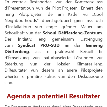
En zentrale Bestanddeel vun der Konferenz ass
d’Presentatioun vun de Pilot-Projeten. Ënnert den
néng Pilotprojeten, déi am Kader vu „Cool
Neighbourhoods“ duerchgefouert ginn, ass och
d’Installatioun vun enger grénger Mauer am
Schoulhaff vun der
Schoul Déifferdeng-Zentrum
.
Dës Initiativ, eng gemeinsam Ustrengung
vum
Syndicat PRO-SUD
an der
Gemeng
Déifferdeng
, ass e praktescht Beispill fir
d’Ëmsetzung vun naturbaséierte Léisungen zur
Stäerkung vun der lokaler Klimaresilienz.
D’Resultater vun dësem an anere Pilotprojete
wäerten e primäre Fokus vun den Diskussioune
sinn.
Agenda a potentiell Resultater
De Programm ëmfaasst detailléiert Presentatiounen