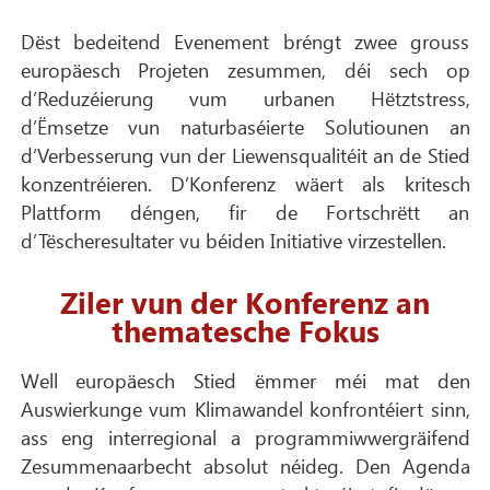
Dëst bedeitend Evenement bréngt zwee grouss
europäesch Projeten zesummen, déi sech op
d’Reduzéierung vum urbanen Hëtztstress,
d’Ëmsetze vun naturbaséierte Solutiounen an
d’Verbesserung vun der Liewensqualitéit an de Stied
konzentréieren. D’Konferenz wäert als kritesch
Plattform déngen, fir de Fortschrëtt an
d’Tëscheresultater vu béiden Initiative virzestellen.
Ziler vun der Konferenz an
thematesche Fokus
Well europäesch Stied ëmmer méi mat den
Auswierkunge vum Klimawandel konfrontéiert sinn,
ass eng interregional a programmiwwergräifend
Zesummenaarbecht absolut néideg. Den Agenda