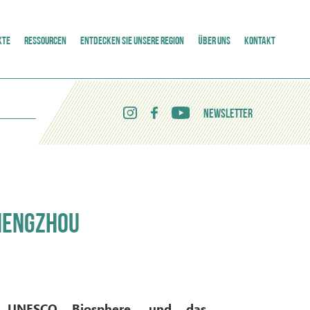
KTE
RESSOURCEN
ENTDECKEN SIE UNSERE REGION
ÜBER UNS
KONTAKT
NEWSLETTER
ZHENGZHOU
tt UNESCO Biosphere, und das