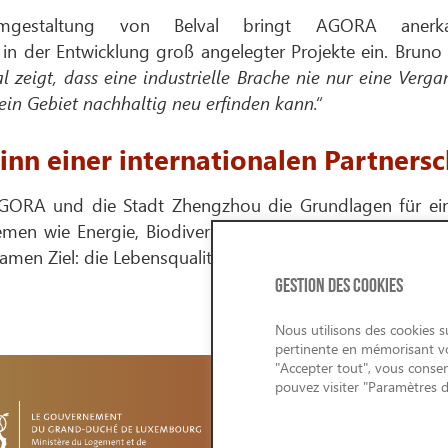
gestaltung von Belval bringt AGORA anerk
 in der Entwicklung groß angelegter Projekte ein. Bruno
al zeigt, dass eine industrielle Brache nie nur eine Verg
h ein Gebiet nachhaltig neu erfinden kann.“
inn einer internationalen Partnersc
RA und die Stadt Zhengzhou die Grundlagen für einen
men wie Energie, Biodiversität, intelligente urbane Lös
en Ziel: die Lebensqualität zu verbessern und die Resili
GESTION DES COOKIES
Nous utilisons des cookies su
pertinente en mémorisant vos
"Accepter tout", vous consen
pouvez visiter "Paramètres 
CONDITIONS 