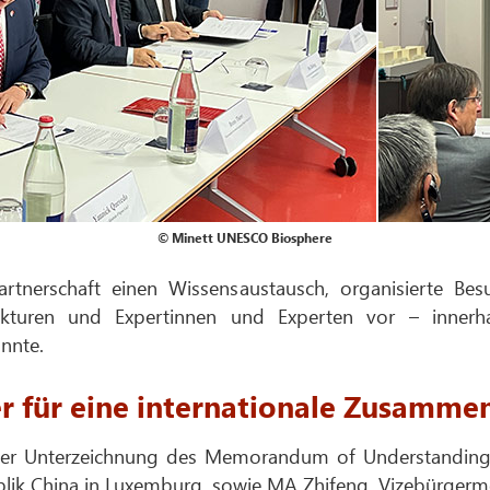
© Minett UNESCO Biosphere
 Partnerschaft einen Wissensaustausch, organisierte B
rukturen und Expertinnen und Experten vor – innerh
nnte.
r für eine internationale Zusamme
i der Unterzeichnung des Memorandum of Understanding
blik China in Luxemburg, sowie MA Zhifeng, Vizebürgerm