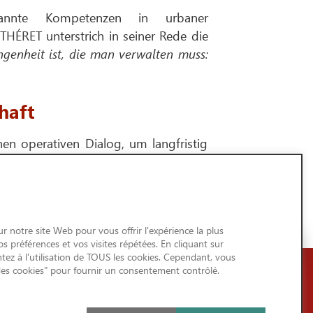
annte Kompetenzen in urbaner
 THÉRET unterstrich in seiner Rede die
angenheit ist, die man verwalten muss:
haft
 operativen Dialog, um langfristig
ungen und Kreislaufwirtschaft auf den
enz der Regionen zu stärken.
r notre site Web pour vous offrir l'expérience la plus
 préférences et vos visites répétées. En cliquant sur
tez à l'utilisation de TOUS les cookies. Cependant, vous
des cookies" pour fournir un consentement contrôlé.
GENERALES/RGPD