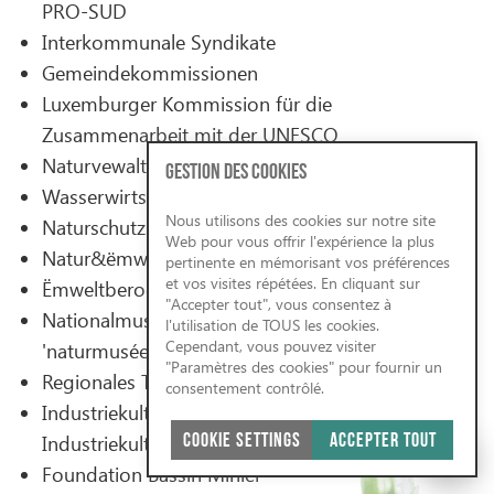
PRO-SUD
Interkommunale Syndikate
Gemeindekommissionen
Luxemburger Kommission für die
Zusammenarbeit mit der UNESCO
Naturvewaltung (ANF)
GESTION DES COOKIES
Wasserwirtschaftsverwaltung (AGE)
Nous utilisons des cookies sur notre site
Naturschutzsyndikat SICONA
Web pour vous offrir l'expérience la plus
Natur&ëmwelt a.s.b.l.
pertinente en mémorisant vos préférences
et vos visites répétées. En cliquant sur
Ëmweltberodung Lëtzebuerg a.s.b.l
"Accepter tout", vous consentez à
Nationalmuseum für Naturgeschichte
l'utilisation de TOUS les cookies.
Cependant, vous pouvez visiter
'naturmusée'
"Paramètres des cookies" pour fournir un
Regionales Tourismusbüro (ORT)
consentement contrôlé.
Industriekultur-CNCI Asbl (Nationales Zentrum für
Industriekultur)
COOKIE SETTINGS
ACCEPTER TOUT
Foundation Bassin Minier