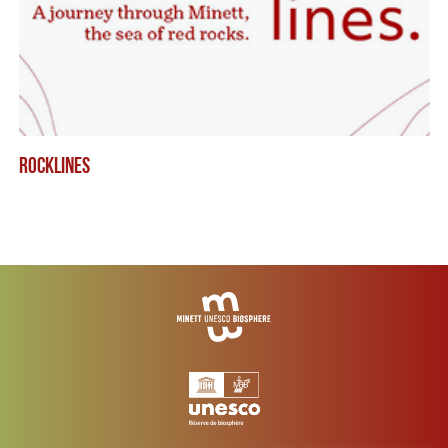
ROCKLINES
RI