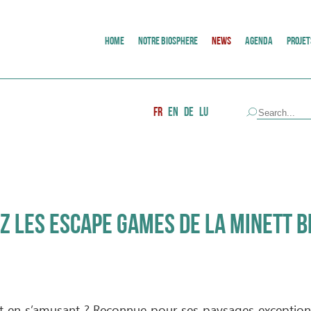
HOME
NOTRE BIOSPHERE
NEWS
AGENDA
PROJET
FR
EN
DE
LU
 LES ESCAPE GAMES DE LA MINETT B
nt en s’amusant ? Reconnue pour ses paysages exceptionne