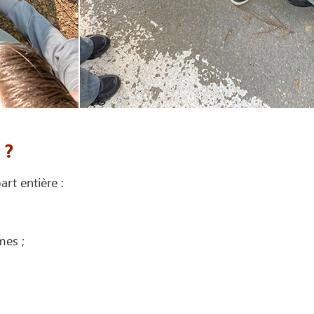
 ?
rt entière :
mes ;